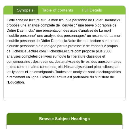
Synopsis
Table of contents
Full Details
Cette fiche de lecture sur La mort n'oublie personne de Didier Daeninckx
propose une analyse complete de l'oeuvre : * une breve biographie de
Didier Daeninckx* une presentation des axes d'analyse de La mort
n'oublie personne* une analyse des personnages* un resume de La mort
n'oublie personne de Didier DaeninckxNotre fiche de lecture sur La mort
n'oublie personne a ete redigee par un professeur de francais.A propos
de FichesDeLecture.com :FichesdeLecture.com propose plus 2500
analyses completes de livres sur toute la litterature classique et
contemporaine : des resumes, des analyses de livres, des questionnaires
et des commentaires composes, etc. Nos analyses sont plebiscitees par
les lyceens et les enseignants. Toutes nos analyses sont telechargeables
directement en ligne. FichesdeLecture est partenaire du Ministere de
l'Education.
Browse Subject Headings