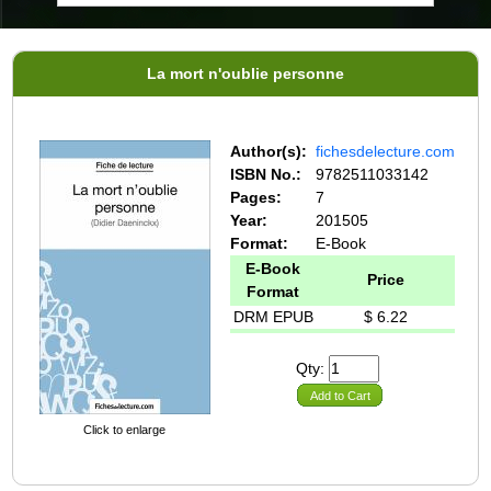
La mort n'oublie personne
Author(s):
fichesdelecture.com
ISBN No.:
9782511033142
Pages:
7
Year:
201505
Format:
E-Book
E-Book
Price
Format
DRM EPUB
$ 6.22
Qty:
Add to Cart
Click to enlarge